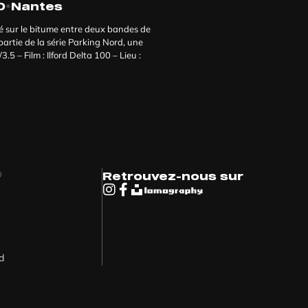
•
0
Nantes
é sur le bitume entre deux bandes de
artie de la série Parking Nord, une
5 – Film : Ilford Delta 100 – Lieu :
♡
Retrouvez-nous sur
rd