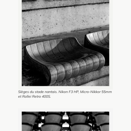
Sièges du stade nantais. Nikon F3 HP, Micro-Nikkor 55mm
et Rollei Retro 400S.