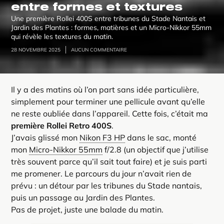
entre formes et textures
Une première Rollei 400S entre tribunes du Stade Nantais et
Jardin des Plantes : formes, matières et un Micro-Nikkor 55mm
qui révèle les textures du matin.
28 NOVEMBRE 2025
AUCUN COMMENTAIRE
Il y a des matins où l’on part sans idée particulière,
simplement pour terminer une pellicule avant qu’elle
ne reste oubliée dans l’appareil. Cette fois, c’était ma
première Rollei Retro 400S
.
J’avais glissé mon
Nikon F3 HP
dans le sac, monté
mon
Micro-Nikkor 55mm
f/2.8 (un objectif que j’utilise
très souvent parce qu’il sait tout faire) et je suis parti
me promener. Le parcours du jour n’avait rien de
prévu : un détour par les tribunes du Stade nantais,
puis un passage au Jardin des Plantes.
Pas de projet, juste une balade du matin.